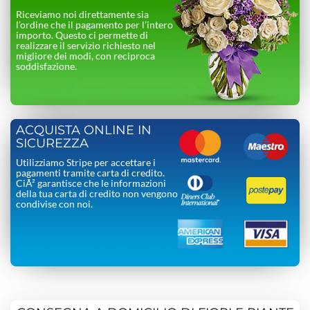
Riceviamo noi direttamente sia
l’ordine che il pagamento per l’intero
importo. Questo ci permette di
realizzare il servizio richiesto nel
migliore dei modi, con reciproca
soddisfazione.
ACQUISTA ONLINE IN
SICUREZZA
Utilizziamo Stripe per accettare i
pagamenti tramite carta di credito.
CiÃ² garantisce che le informazioni
della tua carta di credito non vengono
condivise con noi.