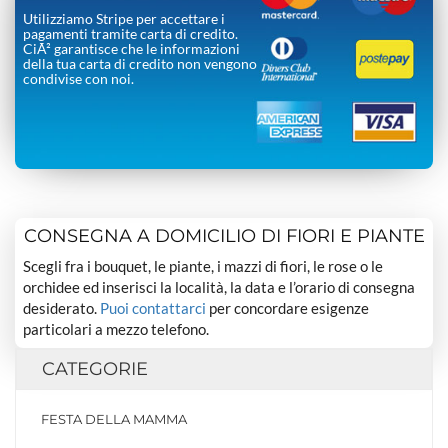
Utilizziamo Stripe per accettare i
pagamenti tramite carta di credito.
CiÃ² garantisce che le informazioni
della tua carta di credito non vengono
condivise con noi.
CONSEGNA A DOMICILIO DI FIORI E PIANTE
Scegli fra i bouquet, le piante, i mazzi di fiori, le rose o le
orchidee ed inserisci la località, la data e l’orario di consegna
desiderato.
Puoi contattarci
per concordare esigenze
particolari a mezzo telefono.
CATEGORIE
FESTA DELLA MAMMA