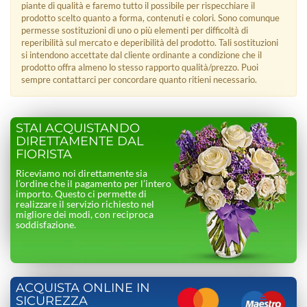
piante di qualità e faremo tutto il possibile per rispecchiare il
prodotto scelto quanto a forma, contenuti e colori. Sono comunque
permesse sostituzioni di uno o più elementi per difficoltà di
reperibilità sul mercato e deperibilità del prodotto. Tali sostituzioni
si intendono accettate dal cliente ordinante a condizione che il
prodotto offra almeno lo stesso rapporto qualità/prezzo. Puoi
sempre contattarci per concordare quanto ritieni necessario.
STAI ACQUISTANDO
DIRETTAMENTE DAL
FIORISTA
Riceviamo noi direttamente sia
l’ordine che il pagamento per l’intero
importo. Questo ci permette di
realizzare il servizio richiesto nel
migliore dei modi, con reciproca
soddisfazione.
ACQUISTA ONLINE IN
SICUREZZA