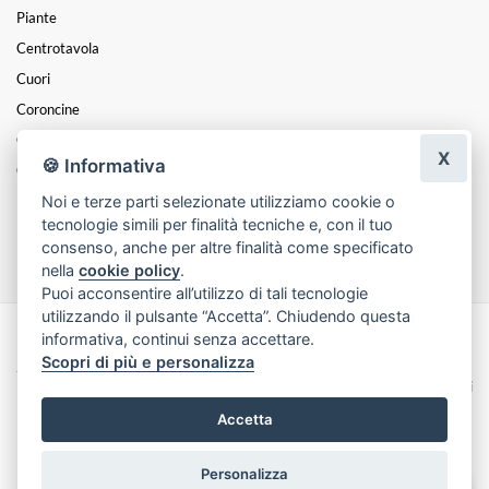
Piante
Centrotavola
Cuori
Coroncine
Composizioni
X
🍪 Informativa
Cesti
Noi e terze parti selezionate utilizziamo cookie o
Funebre
tecnologie simili per finalità tecniche e, con il tuo
Natale
consenso, anche per altre finalità come specificato
nella
cookie policy
.
Puoi acconsentire all’utilizzo di tali tecnologie
utilizzando il pulsante “Accetta”. Chiudendo questa
informativa, continui senza accettare.
Made with
by
Infoser.it
-
Realizzazione Siti ecommerce per Fioristi
- ©
Scopri di più e personalizza
2026
Privacy Policy
Cookie Policy
Termini e Condizioni
Accetta
Personalizza